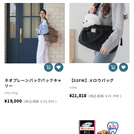
ネオプレーンバックパックキャ
【SSFW】メロウバッグ
リー
ssfw
city dog
¥21,818
(税込価格
¥23,999
)
¥19,000
(税込価格
¥20,900
)