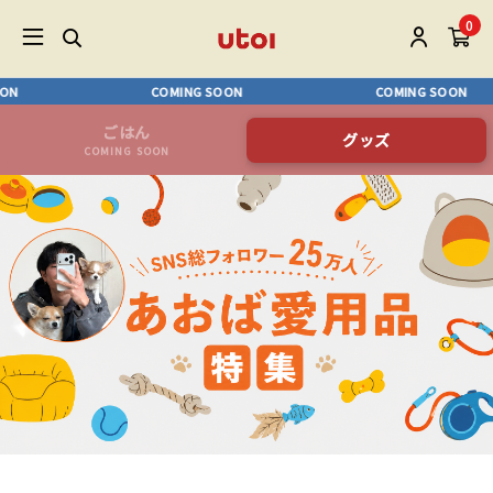
0
N
COMING SOON
COMING SOON
ごはん
グッズ
COMING SOON