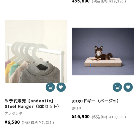
¥35,800
(税込価格
¥39,380
)
※予約販売【andantte】
guguドギー（ベージュ）
Steel Hanger（5本セット）
gugu
アンダンテ
¥16,900
(税込価格
¥18,590
)
¥6,580
(税込価格
¥7,238
)