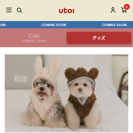
0
ON
COMING SOON
COMING SOON
ごはん
グッズ
COMING SOON