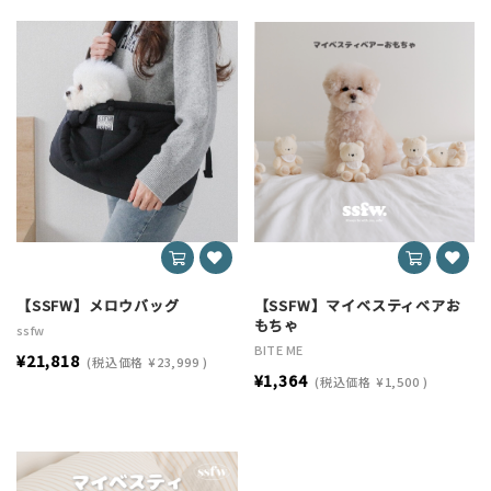
【SSFW】メロウバッグ
【SSFW】マイベスティベアお
もちゃ
ssfw
BITE ME
¥21,818
(税込価格
¥23,999
)
¥1,364
(税込価格
¥1,500
)