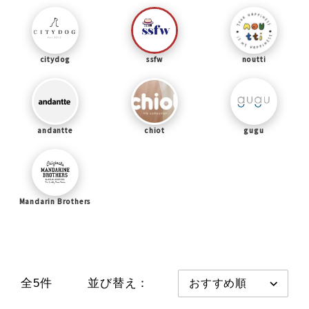
citydog
ssfw
noutti
andantte
chiot
gugu
Mandarin Brothers
全5件
並び替え：