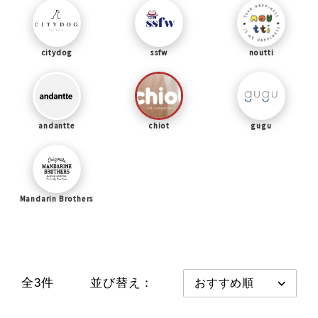
citydog
ssfw
noutti
andantte
chiot
gugu
Mandarin Brothers
全3件
並び替え：