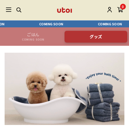
0
N
COMING SOON
COMING SOON
ごはん
グッズ
COMING SOON